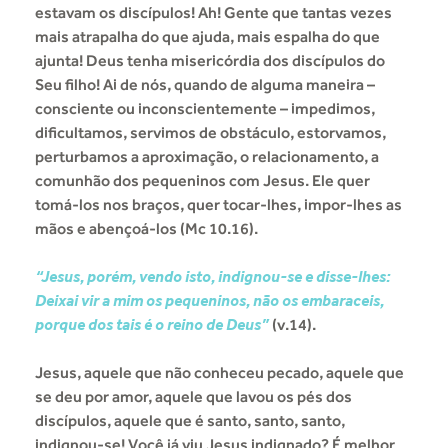
estavam os discípulos! Ah! Gente que tantas vezes
mais atrapalha do que ajuda, mais espalha do que
ajunta! Deus tenha misericórdia dos discípulos do
Seu filho! Ai de nós, quando de alguma maneira –
consciente ou inconscientemente – impedimos,
dificultamos, servimos de obstáculo, estorvamos,
perturbamos a aproximação, o relacionamento, a
comunhão dos pequeninos com Jesus. Ele quer
tomá-los nos braços, quer tocar-lhes, impor-lhes as
mãos e abençoá-los (Mc 10.16).
“Jesus, porém, vendo isto, indignou-se e disse-lhes:
Deixai vir a mim os pequeninos, não os embaraceis,
porque dos tais é o reino de Deus”
(v.14).
Jesus, aquele que não conheceu pecado, aquele que
se deu por amor, aquele que lavou os pés dos
discípulos, aquele que é santo, santo, santo,
indignou-se! Você já viu Jesus indignado? É melhor