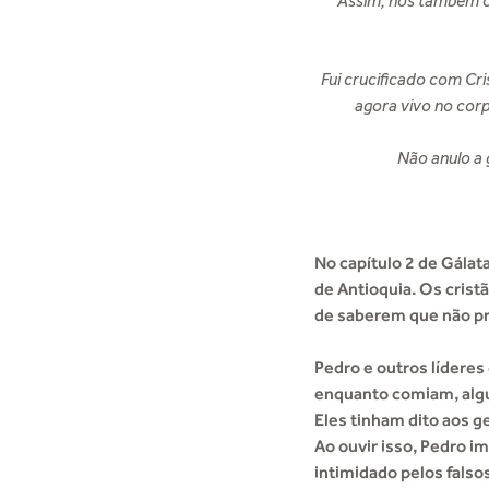
Assim, nós também cr
Fui crucificado com Cri
agora vivo no corp
Não anulo a g
No capítulo 2 de Gálata
de Antioquia. Os crist
de saberem que não pr
Pedro e outros líderes
enquanto comiam, alg
Eles tinham dito aos g
Ao ouvir isso, Pedro i
intimidado pelos falso