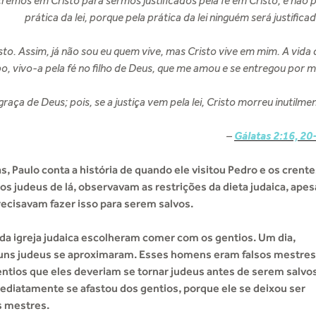
emos em Cristo para sermos justificados pela fé em Cristo, e não p
prática da lei, porque pela prática da lei ninguém será justific
sto. Assim, já não sou eu quem vive, mas Cristo vive em mim. A vida
o, vivo-a pela fé no filho de Deus, que me amou e se entregou por m
raça de Deus; pois, se a justiça vem pela lei, Cristo morreu inutilme
–
Gálatas 2:16, 20
s, Paulo conta a história de quando ele visitou Pedro e os crent
ãos judeus de lá, observavam as restrições da dieta judaica, apes
ecisavam fazer isso para serem salvos.
 da igreja judaica escolheram comer com os gentios. Um dia,
uns judeus se aproximaram. Esses homens eram falsos mestres
entios que eles deveriam se tornar judeus antes de serem salvos
mediatamente se afastou dos gentios, porque ele se deixou ser
s mestres.