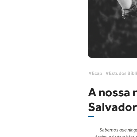
Ecap
Estudos Bíbl
A nossa 
Salvador
Sabemos que ningué