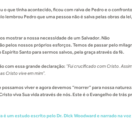
o que tinha acontecido, ficou com raiva de Pedro e o confront
ulo lembrou Pedro que uma pessoa não é salva pelas obras da lei
a nos mostrar a nossa necessidade de um Salvador. Não
ão pelos nossos próprios esforços. Temos de passar pelo milag
Espírito Santo para sermos salvos, pela graça através da fé.
ção com essa grande declaração:
“Fui crucificado com Cristo. Assim
as Cristo vive em mim”.
e possamos viver e agora devemos “morrer” para nossa naturez
risto viva Sua vida através de nós. Este é o Evangelho de trás p
a é um estudo escrito pelo Dr. Dick Woodward e narrado na voz