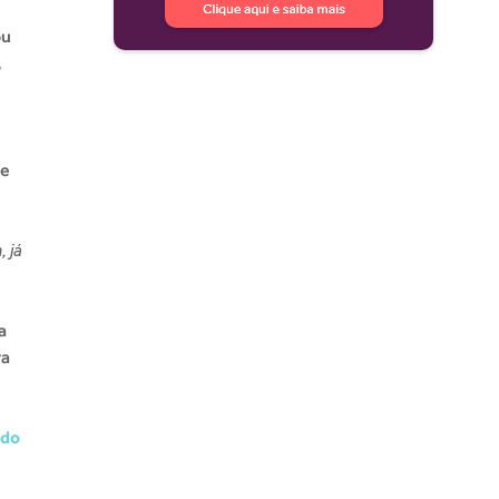
ou
,
re
, já
a
ra
 do