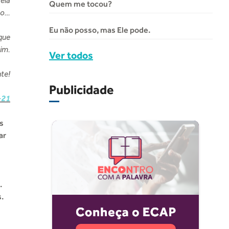
ela
Quem me tocou?
ado…
Eu não posso, mas Ele pode.
 que
im.
Ver todos
nte!
Publicidade
-21
es
ar
.
.