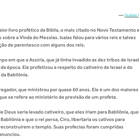
—
Isaías 
aior livro profético da Bíblia, o mais citado no Novo Testamento 
sobre a Vinda do Messias. Isaías falou para vários reis e talvez
ção de parentesco com alguns dos reis.
po em que a Assíria, que já tinha invadido as dez tribos de Israel
da época. Ele profetizou a respeito do cativeiro de Israel e do
 da Babilônia.
regador, que ministrou por quase 60 anos. Ele é um dos maiores
que se refere ao ministério de previsão de um profeta.
e Deus seria levado cativeiro, que eles iriam para Babilônia, que
 Babilônia e que o rei persa, Ciro, libertaria os cativos para
 reconstruírem o templo. Suas profecias foram cumpridas
anunciou.