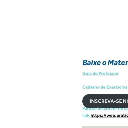
Baixe o Mater
Guia do Professor
Caderno de Exercícios
INSCREVA-SE N
Para se inscrever no c
link
https://web.prati