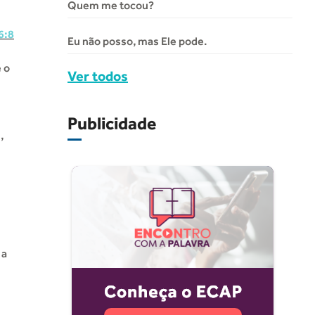
Quem me tocou?
6:8
Eu não posso, mas Ele pode.
e o
Ver todos
Publicidade
,
 a