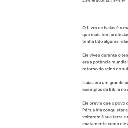
Eis-me aqui. Envia-me!”
O Livro de Isaías é o m
que mais tem profecias 
tenha tido alguma rela
Ele viveu durante o tem
era a potência mundial 
retorno do reino do sul
Isaías era um grande p
exemplos da Bíblia no 
Ele previu que o povo d
Pérsia iria conquistar a
voltarem à sua terra e
exatamente como ele 