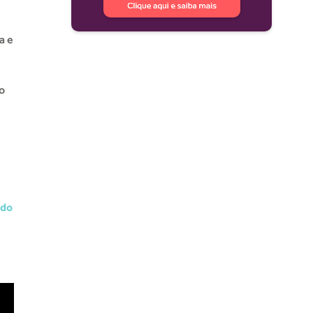
a e
o
 do