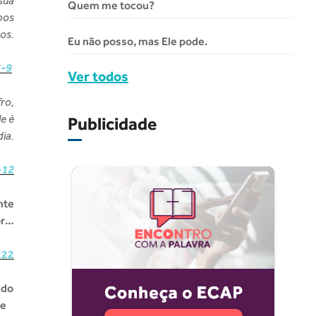
sua
Quem me tocou?
pos
os.
Eu não posso, mas Ele pode.
7-9
Ver todos
ro,
e é
Publicidade
ia.
-12
nte
or…
:22
ado
de