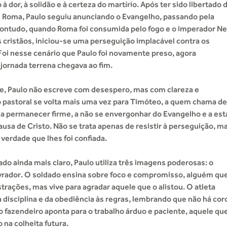
 dor, à solidão e à certeza do martírio. Após ter sido libertado 
m Roma, Paulo seguiu anunciando o Evangelho, passando pela
Contudo, quando Roma foi consumida pelo fogo e o imperador N
s cristãos, iniciou-se uma perseguição implacável contra os
Foi nesse cenário que Paulo foi novamente preso, agora
jornada terrena chegava ao fim.
, Paulo não escreve com desespero, mas com clareza e
o pastoral se volta mais uma vez para Timóteo, a quem chama de
ta a permanecer firme, a não se envergonhar do Evangelho e a est
ausa de Cristo. Não se trata apenas de resistir à perseguição, m
 verdade que lhes foi confiada.
do ainda mais claro, Paulo utiliza três imagens poderosas: o
lavrador. O soldado ensina sobre foco e compromisso, alguém qu
trações, mas vive para agradar aquele que o alistou. O atleta
a disciplina e da obediência às regras, lembrando que não há cor
 fazendeiro aponta para o trabalho árduo e paciente, aquele qu
 na colheita futura.