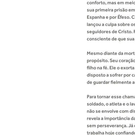
conforto, mas em meio à
sua primeira prisão e
Espanha e por Éfeso. 
lançou a culpa sobre o
seguidores de Cristo. 
consciente de que sua 
Mesmo diante da morte
propósito. Seu coraçã
filho na fé. Ele o exor
disposto a sofrer por c
de guardar fielmente a
Para tornar esse chama
soldado, o atleta e o 
não se envolve com dis
revela a importância d
sem perseverança. Já o
trabalha hoje confiando