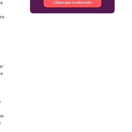
de
ero
ar
as
e
oa
e