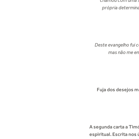
chamou com uma sa
própria determina
Deste evangelho fui 
mas não me env
Fuja dos desejos ma
A segunda carta a Tim
espiritual. Escrita no