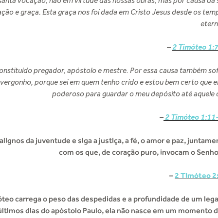
nta vocação, não em virtude das nossas obras, mas por causa da 
ção e graça. Esta graça nos foi dada em Cristo Jesus desde os tem
etern
–
2 Timóteo 1:
constituído pregador, apóstolo e mestre. Por essa causa também sof
ergonho, porque sei em quem tenho crido e estou bem certo que el
poderoso para guardar o meu depósito até aquele d
–
2 Timóteo 1:11
lignos da juventude e siga a justiça, a fé, o amor e paz, juntame
com os que, de coração puro, invocam o Senh
–
2 Timóteo 2
óteo carrega o peso das despedidas e a profundidade de um leg
s últimos dias do apóstolo Paulo, ela não nasce em um momento 