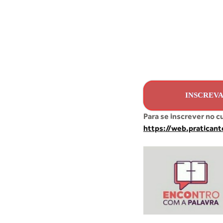
INSCREVA
Para se inscrever no c
https://web.pratican